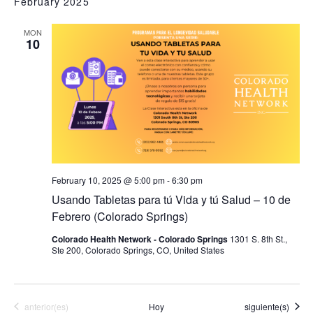
February 2025
fecha.
MON
10
February 10, 2025 @ 5:00 pm
-
6:30 pm
Usando Tabletas para tú Vida y tú Salud – 10 de
Febrero (Colorado Springs)
Colorado Health Network - Colorado Springs
1301 S. 8th St.,
Ste 200, Colorado Springs, CO, United States
Eventos
Eventos
anterior(es)
Hoy
siguiente(s)