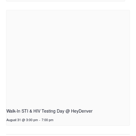
Walk-In STI & HIV Testing Day @ HeyDenver
August 31 @ 3:00 pm
-
7:00 pm