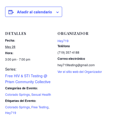
Añadir al calendario
DETALLES
ORGANIZADOR
Fecha:
Hey719
Teléfono
May 28
(719) 357-4188
Hora:
Correo electrónico
3:00 pm - 7:00 pm
hey719testing@gmail.com
Series:
Ver el sitio web del Organizador
Free HIV & STI Testing @
Prism Community Collective
Categorías de Evento:
Colorado Springs
,
Sexual Health
Etiquetas del Evento:
Colorado Springs
,
Free Testing
,
Hey719