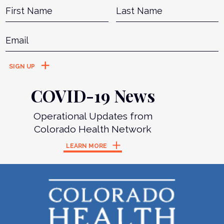
Name
*
First
L
Email
*
COVID-19 News
Operational Updates from
Colorado Health Network
LEARN MORE