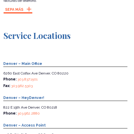
facturas de teléfono.
SEPA MÁS
Service Locations
Denver – Main Office
6260 East Colfax Ave Denver, CO 80220
Phone:
303.837.1501
Fax:
303.962.5303
Denver – HeyDenver!
822 E 19th Ave Denver, CO 80218
Phone:
303.962.2880
Denver – Access Point