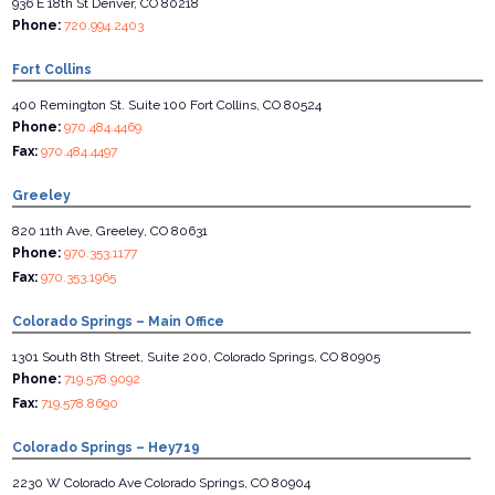
936 E 18th St Denver, CO 80218
Phone:
720.994.2403
Fort Collins
400 Remington St. Suite 100 Fort Collins, CO 80524
Phone:
970.484.4469
Fax:
970.484.4497
Greeley
820 11th Ave, Greeley, CO 80631
Phone:
970.353.1177
Fax:
970.353.1965
Colorado Springs – Main Office
1301 South 8th Street, Suite 200, Colorado Springs, CO 80905
Phone:
719.578.9092
Fax:
719.578.8690
Colorado Springs – Hey719
2230 W Colorado Ave Colorado Springs, CO 80904