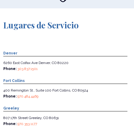
Lugares de Servicio
Denver
6260 East Colfax Ave Denver, CO 80220
Phone:
303.837.1501
Fort Collins
400 Remington St., Suite 100 Fort Collins, CO 80524
Phone:
970.484.4469
Greeley
807 17th Street Greeley, CO 80631
Phone:
970.353.1177