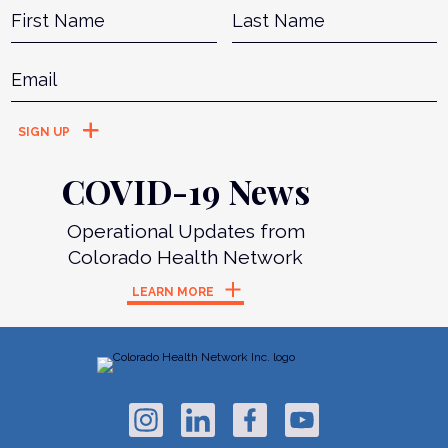
Name
*
First
L
Email
*
COVID-19 News
Operational Updates from
Colorado Health Network
LEARN MORE