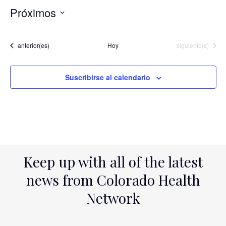
Próximos
Selecciona
la
Eventos
Eventos
anterior(es)
Hoy
siguiente(s)
fecha.
Suscribirse al calendario
Keep up with all of the latest
news from Colorado Health
Network