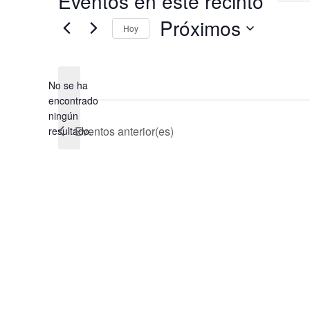
Eventos en este recinto
Próximos
Hoy
Selecciona
la
No se ha
fecha.
encontrado
Aviso
ningún
Eventos
anterior(es)
resultado.