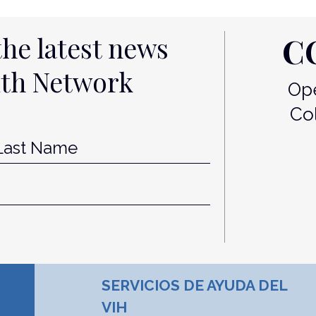
C
the latest news
lth Network
Ope
Co
st
Last
SERVICIOS DE AYUDA DEL
VIH